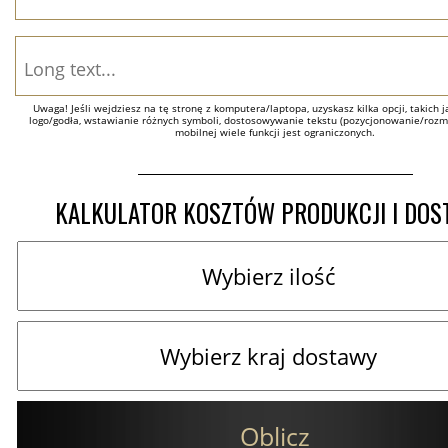
Uwaga! Jeśli wejdziesz na tę stronę z komputera/laptopa, uzyskasz kilka opcji, takich ja
logo/godła, wstawianie różnych symboli, dostosowywanie tekstu (pozycjonowanie/rozmia
mobilnej wiele funkcji jest ograniczonych.
KALKULATOR KOSZTÓW PRODUKCJI I DO
Oblicz