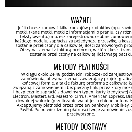
WAŻNE!
Jeśli chcesz zamówić kilka rodzajów produktów (np.: zawi
metki, tkane metki, metki z informacjami o praniu, czy róż
tekstylowe itp.) możesz zarejestrować osobne zamówieni
każdego modelu, zapłacisz za pojedynczą przesyłkę, a koszt
zostanie przeliczony dla całkowitej ilości zamówionych pr
Otrzymasz email z fakturą proforma, w której koszt tran
zostanie przeliczony na całkowitą ilość/wagę paczki
METODY PŁATNOŚCI
W ciągu około 24-48 godzin (dni robocze) od zarejestro
zamówienia, otrzymasz email zawierający projekt grafic
końcowej formie, a także fakturę proforma z całkowitą 
związaną z zamówieniem i bezpieczny link, przez który moż
i bezpiecznie zapłacić z dowolnym typem karty kredytowej (V
Electron, MasterCard, Maestro, Cirrus, American Express, Dis
dowolnej walucie (przeliczanie walut jest robione automaty
Akceptujemy płatności przez przelew bankowy, MobilPay, S
PayPal. Po potwierdzeniu płatności twoje zamówienie zo
przetworzone.
METODY DOSTAWY