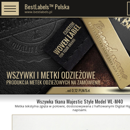
BestLabels™ Polska
www.bestlabels.pl
WSZYWKI I METKI ODZIEŻOWE
PRODUKCJA METEK ODZIEŻOWYCH NA ZAMÓWIENIE
…od 0,12 PLN/Szt.
Wszywka tkana Majestic Style Model WL-M40
Metka tekstylna zgięta w połowie, dostosowywana z haftowanymi Digital Hi
napisami.