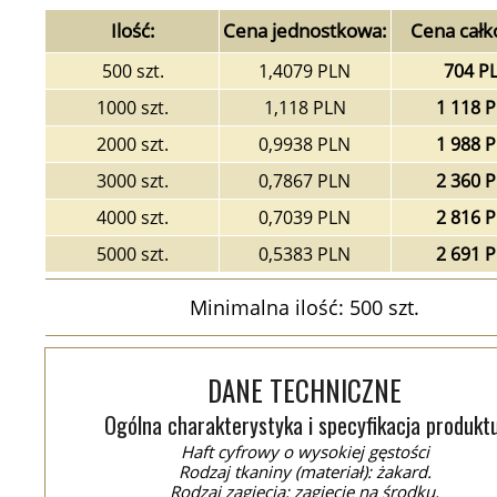
Ilość:
Cena jednostkowa:
Cena całk
500 szt.
1,4079 PLN
704 P
1000 szt.
1,118 PLN
1 118 
2000 szt.
0,9938 PLN
1 988 
3000 szt.
0,7867 PLN
2 360 
4000 szt.
0,7039 PLN
2 816 
5000 szt.
0,5383 PLN
2 691 
Minimalna ilość: 500 szt.
DANE TECHNICZNE
Ogólna charakterystyka i specyfikacja produktu
Haft cyfrowy o wysokiej gęstości
Rodzaj tkaniny (materiał): żakard.
Rodzaj zagięcia: zagięcie na środku.