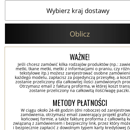
Oblicz
WAŻNE!
Jeśli chcesz zamówić kilka rodzajów produktów (np.: zawi
metki, tkane metki, metki z informacjami o praniu, czy róż
tekstylowe itp.) możesz zarejestrować osobne zamówieni
każdego modelu, zapłacisz za pojedynczą przesyłkę, a koszt
zostanie przeliczony dla całkowitej ilości zamówionych pr
Otrzymasz email z fakturą proforma, w której koszt tran
zostanie przeliczony na całkowitą ilość/wagę paczki
METODY PŁATNOŚCI
W ciągu około 24-48 godzin (dni robocze) od zarejestro
zamówienia, otrzymasz email zawierający projekt grafic
końcowej formie, a także fakturę proforma z całkowitą 
związaną z zamówieniem i bezpieczny link, przez który moż
i bezpiecznie zapłacić z dowolnym typem karty kredytowej (V