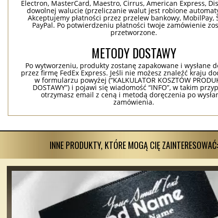
Electron, MasterCard, Maestro, Cirrus, American Express, Dis
dowolnej walucie (przeliczanie walut jest robione automaty
Akceptujemy płatności przez przelew bankowy, MobilPay, S
PayPal. Po potwierdzeniu płatności twoje zamówienie zo
przetworzone.
METODY DOSTAWY
Po wytworzeniu, produkty zostanę zapakowane i wysłane d
przez firmę FedEx Express. Jeśli nie możesz znaleźć kraju d
w formularzu powyżej (“KALKULATOR KOSZTÓW PRODUKC
DOSTAWY”) i pojawi się wiadomość “INFO”, w takim przy
otrzymasz email z ceną i metodą doręczenia po wysła
zamówienia.
INNE PRODUKTY, KTÓRE MOGĄ CIĘ ZAINTERESOWAĆ: