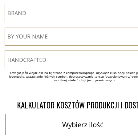
Uwaga! Jeśli wejdziesz na tę stronę z komputera/laptopa, uzyskasz kilka opcji, takich ja
logo/godła, wstawianie różnych symboli, dostosowywanie tekstu (pozycjonowanie/rozmia
mobilnej wiele funkcji jest ograniczonych.
KALKULATOR KOSZTÓW PRODUKCJI I DO