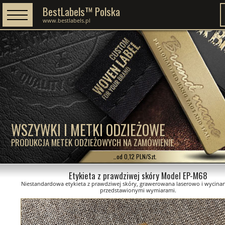
BestLabels™ Polska
www.bestlabels.pl
WSZYWKI I METKI ODZIEŻOWE
PRODUKCJA METEK ODZIEŻOWYCH NA ZAMÓWIENIE
…od 0,12 PLN/Szt.
Etykieta z prawdziwej skóry Model EP-M68
Niestandardowa etykieta z prawdziwej skóry, grawerowana laserowo i wycinan
przedstawionymi wymiarami.