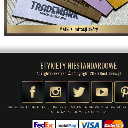
Metki z imitacji skóry
ETYKIETY NIESTANDARDOWE
All rights reserved © Copyright 2026 Bestlabels.pl
EU
UK
US
FR
BE
IT
ES
PT
RO
DE
AT
CH
HU
PL
NL
DK
FI
SE
BG
CZ
EE
SI
SK
MX
AR
BR
VE
CO
CL
AU
CA