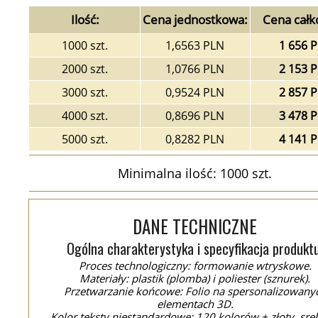
Ilość:
Cena jednostkowa:
Cena całk
1000 szt.
1,6563 PLN
1 656 
2000 szt.
1,0766 PLN
2 153 
3000 szt.
0,9524 PLN
2 857 
4000 szt.
0,8696 PLN
3 478 
5000 szt.
0,8282 PLN
4 141 
Minimalna ilość: 1000 szt.
DANE TECHNICZNE
Ogólna charakterystyka i specyfikacja produktu
Proces technologiczny: formowanie wtryskowe.
Materiały: plastik (plomba) i poliester (sznurek).
Przetwarzanie końcowe: Folio na spersonalizowany
elementach 3D.
Kolor teksty niestandardowe: 120 kolorów + złoty, sre