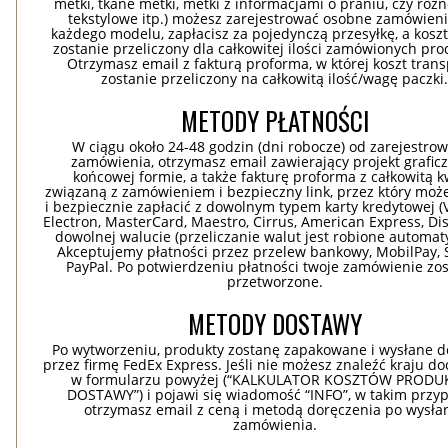
metki, tkane metki, metki z informacjami o praniu, czy róż
tekstylowe itp.) możesz zarejestrować osobne zamówieni
każdego modelu, zapłacisz za pojedynczą przesyłkę, a koszt
zostanie przeliczony dla całkowitej ilości zamówionych pr
Otrzymasz email z fakturą proforma, w której koszt tran
zostanie przeliczony na całkowitą ilość/wagę paczki
METODY PŁATNOŚCI
W ciągu około 24-48 godzin (dni robocze) od zarejestro
zamówienia, otrzymasz email zawierający projekt grafic
końcowej formie, a także fakturę proforma z całkowitą 
związaną z zamówieniem i bezpieczny link, przez który moż
i bezpiecznie zapłacić z dowolnym typem karty kredytowej (V
Electron, MasterCard, Maestro, Cirrus, American Express, Dis
dowolnej walucie (przeliczanie walut jest robione automaty
Akceptujemy płatności przez przelew bankowy, MobilPay, S
PayPal. Po potwierdzeniu płatności twoje zamówienie zo
przetworzone.
METODY DOSTAWY
Po wytworzeniu, produkty zostanę zapakowane i wysłane d
przez firmę FedEx Express. Jeśli nie możesz znaleźć kraju d
w formularzu powyżej (“KALKULATOR KOSZTÓW PRODUKC
DOSTAWY”) i pojawi się wiadomość “INFO”, w takim przy
otrzymasz email z ceną i metodą doręczenia po wysła
zamówienia.