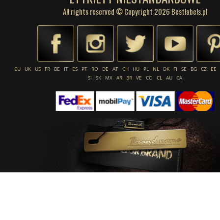
All rights reserved © Copyright 2026 Bestlabels.pl
EU
UK
US
FR
BE
IT
ES
PT
RO
DE
AT
CH
HU
PL
NL
DK
FI
SE
BG
CZ
EE
SI
SK
MX
AR
BR
VE
CO
CL
AU
CA