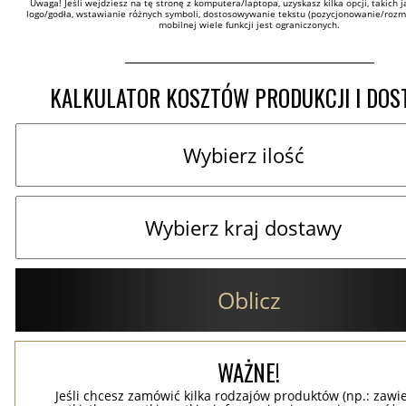
Uwaga! Jeśli wejdziesz na tę stronę z komputera/laptopa, uzyskasz kilka opcji, takich ja
logo/godła, wstawianie różnych symboli, dostosowywanie tekstu (pozycjonowanie/rozmia
mobilnej wiele funkcji jest ograniczonych.
KALKULATOR KOSZTÓW PRODUKCJI I DO
Oblicz
WAŻNE!
Jeśli chcesz zamówić kilka rodzajów produktów (np.: zawi