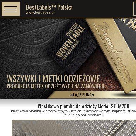
BestLabels™ Polska
www.bestlabels.pl
WSZYWKI I METKI ODZIEŻOWE
PRODUKCJA METEK ODZIEŻOWYCH NA ZAMÓWIENIE
…od 0,12 PLN/Szt.
Plastikowa plomba do odzieży Model ST-M208
Plastikowa plomba w prostokątnym kształcie, z dostosowanymi napisami 3D 
z Folio po obu stronach.