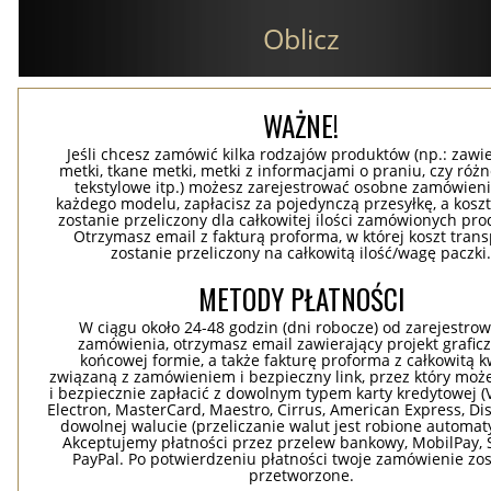
Oblicz
WAŻNE!
Jeśli chcesz zamówić kilka rodzajów produktów (np.: zawi
metki, tkane metki, metki z informacjami o praniu, czy róż
tekstylowe itp.) możesz zarejestrować osobne zamówieni
każdego modelu, zapłacisz za pojedynczą przesyłkę, a koszt
zostanie przeliczony dla całkowitej ilości zamówionych pr
Otrzymasz email z fakturą proforma, w której koszt tran
zostanie przeliczony na całkowitą ilość/wagę paczki
METODY PŁATNOŚCI
W ciągu około 24-48 godzin (dni robocze) od zarejestro
zamówienia, otrzymasz email zawierający projekt grafic
końcowej formie, a także fakturę proforma z całkowitą 
związaną z zamówieniem i bezpieczny link, przez który moż
i bezpiecznie zapłacić z dowolnym typem karty kredytowej (V
Electron, MasterCard, Maestro, Cirrus, American Express, Dis
dowolnej walucie (przeliczanie walut jest robione automaty
Akceptujemy płatności przez przelew bankowy, MobilPay, S
PayPal. Po potwierdzeniu płatności twoje zamówienie zo
przetworzone.