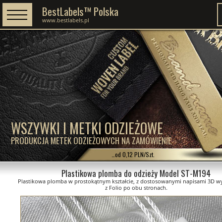
BestLabels™ Polska
www.bestlabels.pl
WSZYWKI I METKI ODZIEŻOWE
PRODUKCJA METEK ODZIEŻOWYCH NA ZAMÓWIENIE
…od 0,12 PLN/Szt.
Plastikowa plomba do odzieży Model ST-M194
Plastikowa plomba w prostokątnym kształcie, z dostosowanymi napisami 3D 
z Folio po obu stronach.