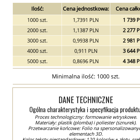
Ilość:
Cena jednostkowa:
Cena całk
1000 szt.
1,7391 PLN
1 739 
2000 szt.
1,1387 PLN
2 277 
3000 szt.
0,9938 PLN
2 981 
4000 szt.
0,911 PLN
3 644 
5000 szt.
0,8696 PLN
4 348 
Minimalna ilość: 1000 szt.
DANE TECHNICZNE
Ogólna charakterystyka i specyfikacja produktu
Proces technologiczny: formowanie wtryskowe.
Materiały: plastik (plomba) i poliester (sznurek).
Przetwarzanie końcowe: Folio na spersonalizowany
elementach 3D.
Kolor teksty niestandardowe: 120 kolorów + złoty, sre