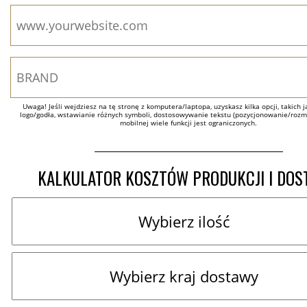
Uwaga! Jeśli wejdziesz na tę stronę z komputera/laptopa, uzyskasz kilka opcji, takich ja
logo/godła, wstawianie różnych symboli, dostosowywanie tekstu (pozycjonowanie/rozmia
mobilnej wiele funkcji jest ograniczonych.
KALKULATOR KOSZTÓW PRODUKCJI I DO