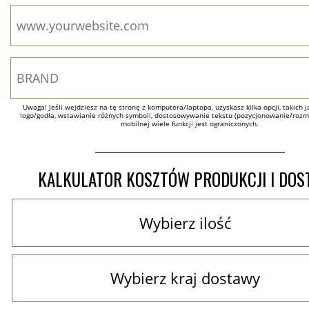
Uwaga! Jeśli wejdziesz na tę stronę z komputera/laptopa, uzyskasz kilka opcji, takich ja
logo/godła, wstawianie różnych symboli, dostosowywanie tekstu (pozycjonowanie/rozmia
mobilnej wiele funkcji jest ograniczonych.
KALKULATOR KOSZTÓW PRODUKCJI I DO