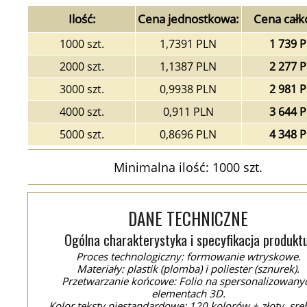
Ilość:
Cena jednostkowa:
Cena całk
1000 szt.
1,7391 PLN
1 739 
2000 szt.
1,1387 PLN
2 277 
3000 szt.
0,9938 PLN
2 981 
4000 szt.
0,911 PLN
3 644 
5000 szt.
0,8696 PLN
4 348 
Minimalna ilość: 1000 szt.
DANE TECHNICZNE
Ogólna charakterystyka i specyfikacja produktu
Proces technologiczny: formowanie wtryskowe.
Materiały: plastik (plomba) i poliester (sznurek).
Przetwarzanie końcowe: Folio na spersonalizowany
elementach 3D.
Kolor teksty niestandardowe: 120 kolorów + złoty, sre