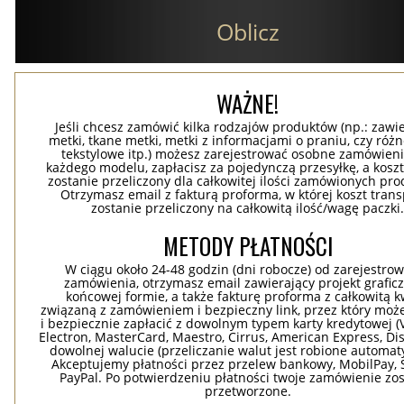
Oblicz
WAŻNE!
Jeśli chcesz zamówić kilka rodzajów produktów (np.: zawi
metki, tkane metki, metki z informacjami o praniu, czy róż
tekstylowe itp.) możesz zarejestrować osobne zamówieni
każdego modelu, zapłacisz za pojedynczą przesyłkę, a koszt
zostanie przeliczony dla całkowitej ilości zamówionych pr
Otrzymasz email z fakturą proforma, w której koszt tran
zostanie przeliczony na całkowitą ilość/wagę paczki
METODY PŁATNOŚCI
W ciągu około 24-48 godzin (dni robocze) od zarejestro
zamówienia, otrzymasz email zawierający projekt grafic
końcowej formie, a także fakturę proforma z całkowitą 
związaną z zamówieniem i bezpieczny link, przez który moż
i bezpiecznie zapłacić z dowolnym typem karty kredytowej (V
Electron, MasterCard, Maestro, Cirrus, American Express, Dis
dowolnej walucie (przeliczanie walut jest robione automaty
Akceptujemy płatności przez przelew bankowy, MobilPay, S
PayPal. Po potwierdzeniu płatności twoje zamówienie zo
przetworzone.