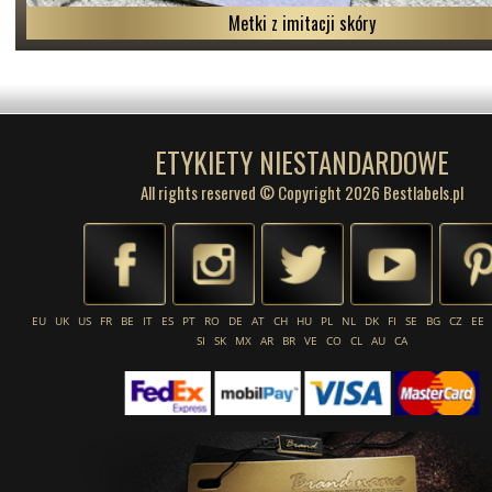
Metki z imitacji skóry
ETYKIETY NIESTANDARDOWE
All rights reserved © Copyright 2026 Bestlabels.pl
EU
UK
US
FR
BE
IT
ES
PT
RO
DE
AT
CH
HU
PL
NL
DK
FI
SE
BG
CZ
EE
SI
SK
MX
AR
BR
VE
CO
CL
AU
CA