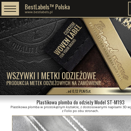
BestLabels™ Polska
www.bestlabels.pl
WSZYWKI I METKI ODZIEŻOWE
PRODUKCJA METEK ODZIEŻOWYCH NA ZAMÓWIENIE
…od 0,12 PLN/Szt.
Plastikowa plomba do odzieży Model ST-M193
Plastikowa plomba w prostokątnym kształcie, z dostosowanymi napisami 3D 
z Folio po obu stronach.