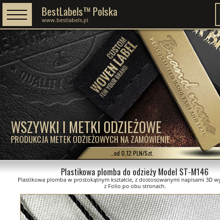
BestLabels™ Polska
www.bestlabels.pl
WSZYWKI I METKI ODZIEŻOWE
PRODUKCJA METEK ODZIEŻOWYCH NA ZAMÓWIENIE
…od 0,12 PLN/Szt.
Plastikowa plomba do odzieży Model ST-M146
Plastikowa plomba w prostokątnym kształcie, z dostosowanymi napisami 3D 
z Folio po obu stronach.