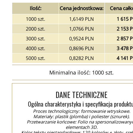
Ilość:
Cena jednostkowa:
Cena całk
1000 szt.
1,6149 PLN
1 615 
2000 szt.
1,0766 PLN
2 153 
3000 szt.
0,9524 PLN
2 857 
4000 szt.
0,8696 PLN
3 478 
5000 szt.
0,8282 PLN
4 141 
Minimalna ilość: 1000 szt.
DANE TECHNICZNE
Ogólna charakterystyka i specyfikacja produktu
Proces technologiczny: formowanie wtryskowe.
Materiały: plastik (plomba) i poliester (sznurek).
Przetwarzanie końcowe: Folio na spersonalizowany
elementach 3D.
Kolor teksty niestandardowe: 120 kolorów + złoty, sre