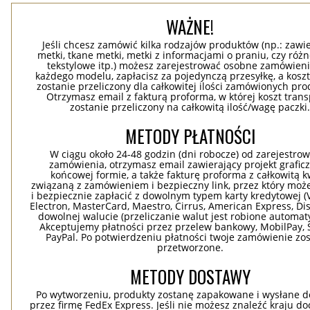
WAŻNE!
Jeśli chcesz zamówić kilka rodzajów produktów (np.: zawi
metki, tkane metki, metki z informacjami o praniu, czy róż
tekstylowe itp.) możesz zarejestrować osobne zamówieni
każdego modelu, zapłacisz za pojedynczą przesyłkę, a koszt
zostanie przeliczony dla całkowitej ilości zamówionych pr
Otrzymasz email z fakturą proforma, w której koszt tran
zostanie przeliczony na całkowitą ilość/wagę paczki
METODY PŁATNOŚCI
W ciągu około 24-48 godzin (dni robocze) od zarejestro
zamówienia, otrzymasz email zawierający projekt grafic
końcowej formie, a także fakturę proforma z całkowitą 
związaną z zamówieniem i bezpieczny link, przez który moż
i bezpiecznie zapłacić z dowolnym typem karty kredytowej (V
Electron, MasterCard, Maestro, Cirrus, American Express, Dis
dowolnej walucie (przeliczanie walut jest robione automaty
Akceptujemy płatności przez przelew bankowy, MobilPay, S
PayPal. Po potwierdzeniu płatności twoje zamówienie zo
przetworzone.
METODY DOSTAWY
Po wytworzeniu, produkty zostanę zapakowane i wysłane d
przez firmę FedEx Express. Jeśli nie możesz znaleźć kraju d