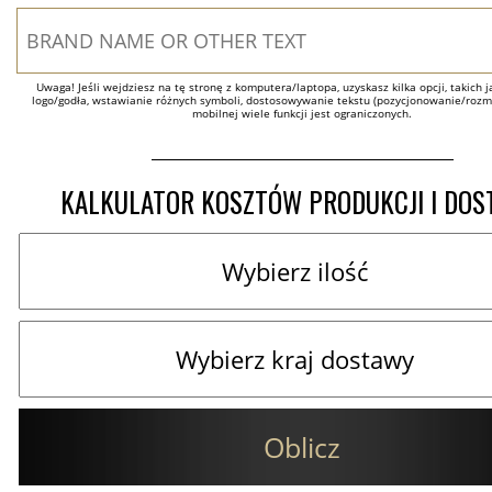
Uwaga! Jeśli wejdziesz na tę stronę z komputera/laptopa, uzyskasz kilka opcji, takich ja
logo/godła, wstawianie różnych symboli, dostosowywanie tekstu (pozycjonowanie/rozmia
mobilnej wiele funkcji jest ograniczonych.
KALKULATOR KOSZTÓW PRODUKCJI I DO
Oblicz