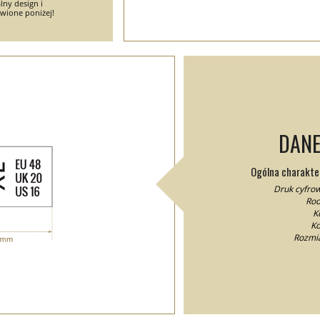
lny design i
wione poniżej!
DANE
Ogólna charakter
Druk cyfrow
Rod
Ko
Ko
Rozmia