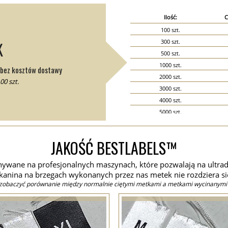
Ilość:
C
100 szt.
300 szt.
K
500 szt.
1000 szt.
i bez kosztów dostawy
2000 szt.
00 szt.
3000 szt.
4000 szt.
5000 szt.
6000 szt.
7000 szt.
JAKOŚĆ BESTLABELS™
8000 szt.
9000 szt.
onywane na profesjonalnych maszynach, które pozwalają na ultrad
10000 szt.
kanina na brzegach wykonanych przez nas metek nie rozdziera si
15000 szt.
zobaczyć porównanie między normalnie ciętymi metkami a metkami wycinanymi
20000 szt.