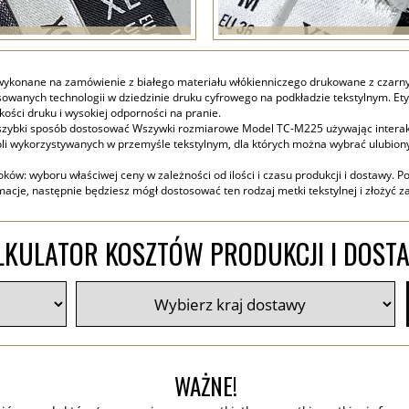
wykonane na zamówienie z białego materiału włókienniczego drukowane z czarnym
owanych technologii w dziedzinie druku cyfrowego na podkładzie tekstylnym. Ety
ości druku i wysokiej odporności na pranie.
i szybki sposób dostosować Wszywki rozmiarowe Model TC-M225 używając interakt
 wykorzystywanych w przemyśle tekstylnym, dla których można wybrać ulubiony fon
ów: wyboru właściwej ceny w zależności od ilości i czasu produkcji i dostawy. Po
acje, następnie będziesz mógł dostosować ten rodzaj metki tekstylnej i złożyć 
LKULATOR KOSZTÓW PRODUKCJI I DOST
WAŻNE!