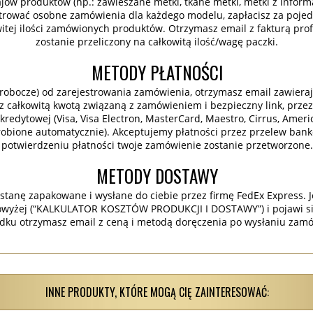
ajów produktów (np.: zawieszane metki, tkane metki, metki z inform
strować osobne zamówienia dla każdego modelu, zapłacisz za pojedy
witej ilości zamówionych produktów. Otrzymasz email z fakturą prof
zostanie przeliczony na całkowitą ilość/wagę paczki.
METODY PŁATNOŚCI
 robocze) od zarejestrowania zamówienia, otrzymasz email zawieraj
 z całkowitą kwotą związaną z zamówieniem i bezpieczny link, przez
redytowej (Visa, Visa Electron, MasterCard, Maestro, Cirrus, Ameri
 robione automatycznie). Akceptujemy płatności przez przelew banko
potwierdzeniu płatności twoje zamówienie zostanie przetworzone.
METODY DOSTAWY
stanę zapakowane i wysłane do ciebie przez firmę FedEx Express. J
wyżej (“KALKULATOR KOSZTÓW PRODUKCJI I DOSTAWY”) i pojawi si
dku otrzymasz email z ceną i metodą doręczenia po wysłaniu zamó
INNE PRODUKTY, KTÓRE MOGĄ CIĘ ZAINTERESOWAĆ: