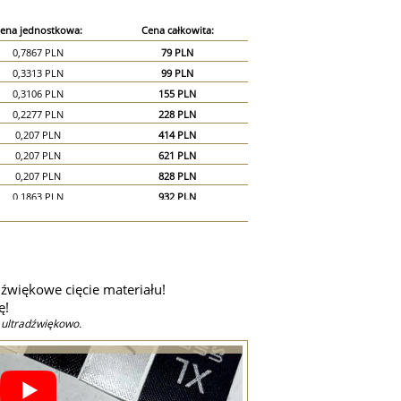
ena jednostkowa:
Cena całkowita:
0,7867 PLN
79 PLN
0,3313 PLN
99 PLN
0,3106 PLN
155 PLN
0,2277 PLN
228 PLN
0,207 PLN
414 PLN
0,207 PLN
621 PLN
0,207 PLN
828 PLN
0,1863 PLN
932 PLN
0,1656 PLN
994 PLN
0,1656 PLN
1 159 PLN
0,1656 PLN
1 325 PLN
0,1656 PLN
1 491 PLN
źwiękowe cięcie materiału!
0,1532 PLN
1 532 PLN
ę!
0,1449 PLN
2 174 PLN
 ultradźwiękowo.
0,1242 PLN
2 484 PLN