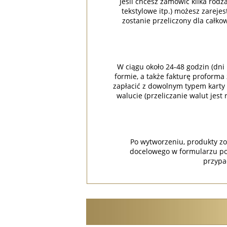
Jeśli chcesz zamówić kilka rodz
tekstylowe itp.) możesz zareje
zostanie przeliczony dla całko
W ciągu około 24-48 godzin (dni
formie, a także fakturę proforma
zapłacić z dowolnym typem karty k
walucie (przeliczanie walut jest
Po wytworzeniu, produkty zo
docelowego w formularzu po
przypa