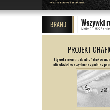
własną nazwą i znakiem.
Wszywki r
BRAND
PROJEKT GRAF
Etykieta rozmiaru do ubrań drukowana n
ultradźwiękowo wycinana zgodnie z pok