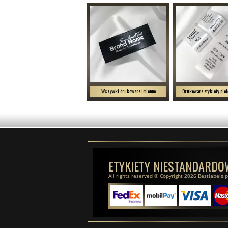
Wszywki drukowane imienne
Drukowane etykiety piel
ETYKIETY NIESTANDARDO
All rights reserved © Copyright 2026 Bestlabels.p