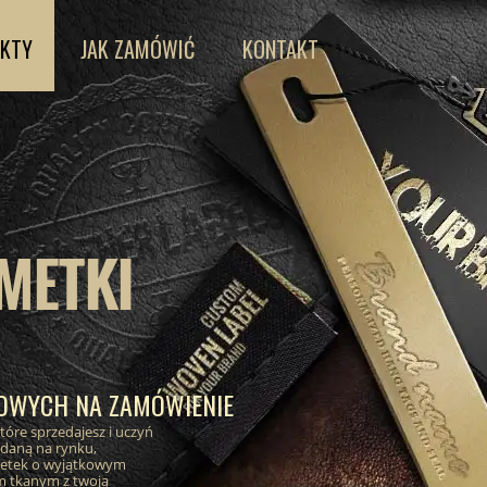
KTY
JAK ZAMÓWIĆ
KONTAKT
METKI
ŻOWYCH NA ZAMÓWIENIE
óre sprzedajesz i uczyń
ądaną na rynku,
etek o wyjątkowym
m tkanym z twoją