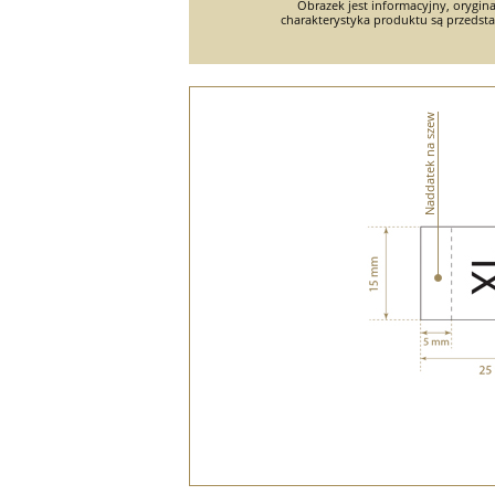
Obrazek jest informacyjny, orygina
charakterystyka produktu są przedsta
Naddatek na szew