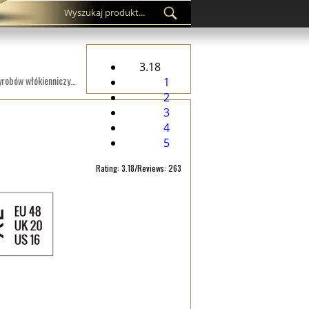
3.18
Metka TC-M225 drukowane na satynowej tkaninie, pasujące do odzieży, akcesoriów odzieżowych lub innych wyrobów włókienniczych.
1
2
3
4
5
Rating: 3.18/Reviews: 263