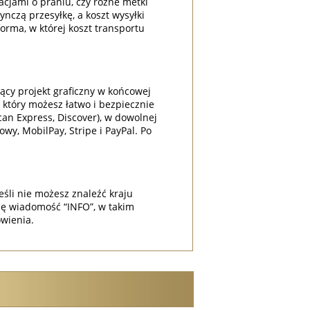
acjami o praniu, czy różne metki
nczą przesyłkę, a koszt wysyłki
orma, w której koszt transportu
ący projekt graficzny w końcowej
 który możesz łatwo i bezpiecznie
can Express, Discover), w dowolnej
wy, MobilPay, Stripe i PayPal. Po
eśli nie możesz znaleźć kraju
ę wiadomość “INFO”, w takim
wienia.