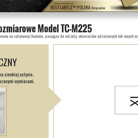
www.bestlabels.pl
BESTLABELS™ POLSKA
Sklep online
ozmiarowe Model TC-M225
ICZNY
a cienkiej satynie,
azanymi wymiarami.