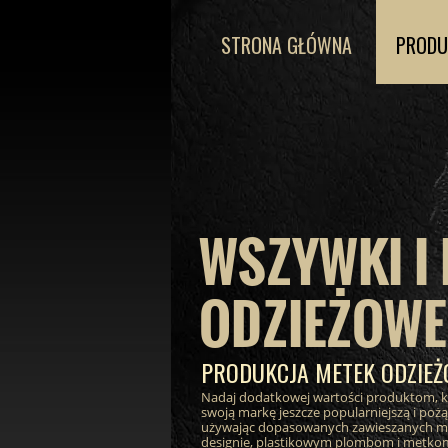
STRONA GŁÓWNA
PRODU
WSZYWKI I 
ODZIEŻOWE
PRODUKCJA METEK ODZIE
Nadaj dodatkowej wartości produktom, kt
swoją markę jeszcze popularniejszą i poż
używając dopasowanych zawieszanych m
designie, plastikowym plombom i metko