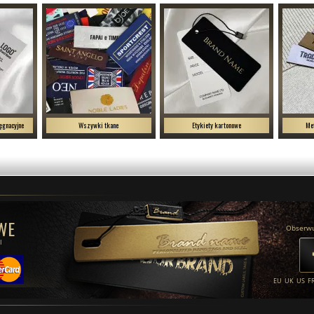
ęgnacyjne
Wszywki tkane
Etykiety kartonowe
Met
WE
Obserwu
l
EU
UK
US
F