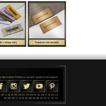
ki z imitacji skóry
Prawdziwe skórzane metki
j BestLabels Polska w sieciach społecznościowych:
R
BE
IT
ES
PT
RO
DE
AT
CH
HU
PL
NL
DK
FI
SE
BG
CZ
EE
GR
HR
LT
LV
SI
SK
MX
AR
BR
VE
CO
CL
AU
CA