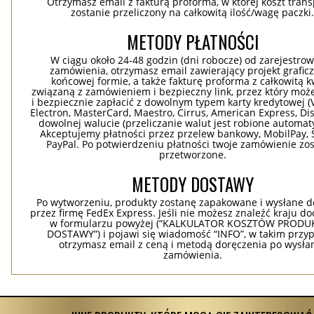
Otrzymasz email z fakturą proforma, w której koszt tran
zostanie przeliczony na całkowitą ilość/wagę paczki
METODY PŁATNOŚCI
W ciągu około 24-48 godzin (dni robocze) od zarejestro
zamówienia, otrzymasz email zawierający projekt grafic
końcowej formie, a także fakturę proforma z całkowitą 
związaną z zamówieniem i bezpieczny link, przez który moż
i bezpiecznie zapłacić z dowolnym typem karty kredytowej (V
Electron, MasterCard, Maestro, Cirrus, American Express, Dis
dowolnej walucie (przeliczanie walut jest robione automaty
Akceptujemy płatności przez przelew bankowy, MobilPay, S
PayPal. Po potwierdzeniu płatności twoje zamówienie zo
przetworzone.
METODY DOSTAWY
Po wytworzeniu, produkty zostanę zapakowane i wysłane d
przez firmę FedEx Express. Jeśli nie możesz znaleźć kraju d
w formularzu powyżej (“KALKULATOR KOSZTÓW PRODUKC
DOSTAWY”) i pojawi się wiadomość “INFO”, w takim przy
otrzymasz email z ceną i metodą doręczenia po wysła
zamówienia.