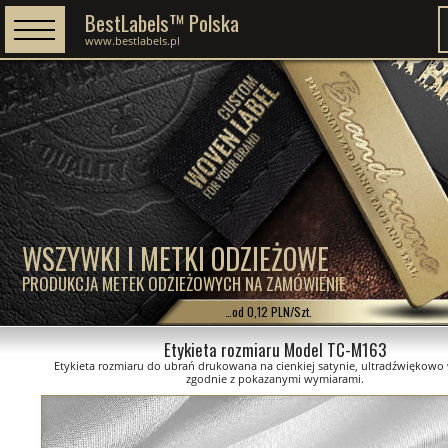
BestLabels™ Polska
www.bestlabels.pl
WSZYWKI I METKI ODZIEŻOWE
PRODUKCJA METEK ODZIEŻOWYCH NA ZAMÓWIENIE
…od 0,12 PLN/Szt.
Etykieta rozmiaru Model TC-M163
Etykieta rozmiaru do ubrań drukowana na cienkiej satynie, ultradźwiękowo
zgodnie z pokazanymi wymiarami.