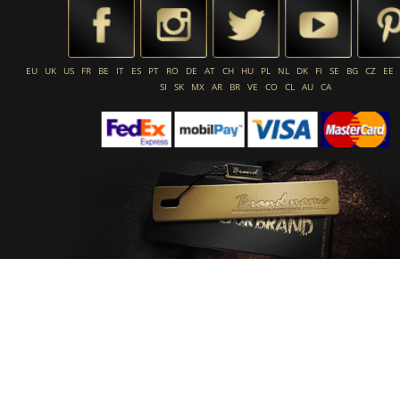
EU
UK
US
FR
BE
IT
ES
PT
RO
DE
AT
CH
HU
PL
NL
DK
FI
SE
BG
CZ
EE
SI
SK
MX
AR
BR
VE
CO
CL
AU
CA