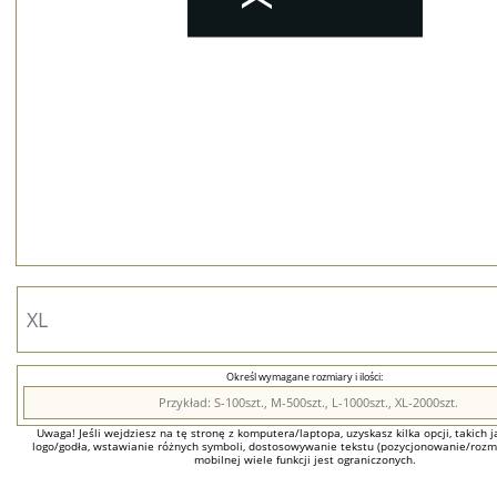
Określ wymagane rozmiary i ilości:
Uwaga! Jeśli wejdziesz na tę stronę z komputera/laptopa, uzyskasz kilka opcji, takich ja
logo/godła, wstawianie różnych symboli, dostosowywanie tekstu (pozycjonowanie/rozmia
mobilnej wiele funkcji jest ograniczonych.