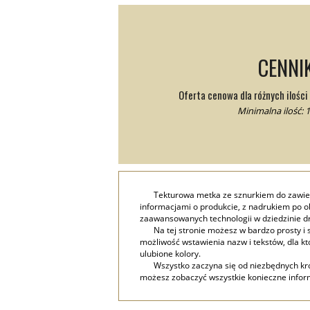
CENNI
Oferta cenowa dla różnych ilośc
Minimalna ilość: 1
Tekturowa metka ze sznurkiem do zawies
informacjami o produkcie, z nadrukiem po ob
zaawansowanych technologii w dziedzinie d
Na tej stronie możesz w bardzo prosty i
możliwość wstawienia nazw i tekstów, dla któ
ulubione kolory.
Wszystko zaczyna się od niezbędnych krok
możesz zobaczyć wszystkie konieczne inform