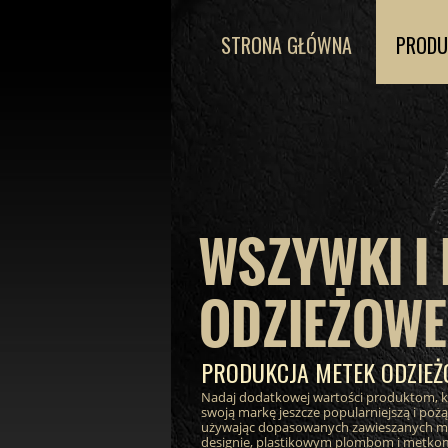
STRONA GŁÓWNA
PRODU
WSZYWKI I 
ODZIEŻOWE
PRODUKCJA METEK ODZIE
Nadaj dodatkowej wartości produktom, kt
swoją markę jeszcze popularniejszą i poż
używając dopasowanych zawieszanych m
designie, plastikowym plombom i metko