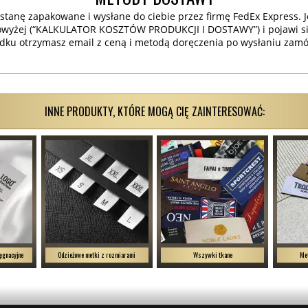
stanę zapakowane i wysłane do ciebie przez firmę FedEx Express. J
wyżej (“KALKULATOR KOSZTÓW PRODUKCJI I DOSTAWY”) i pojawi si
dku otrzymasz email z ceną i metodą doręczenia po wysłaniu zamó
INNE PRODUKTY, KTÓRE MOGĄ CIĘ ZAINTERESOWAĆ:
ęgnacyjne
Odzieżowe metki z rozmiarami
Wszywki tkane
Met