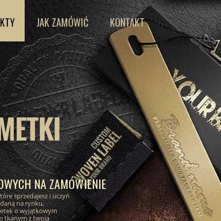
KTY
JAK ZAMÓWIĆ
KONTAKT
METKI
ŻOWYCH NA ZAMÓWIENIE
óre sprzedajesz i uczyń
ądaną na rynku,
etek o wyjątkowym
m tkanym z twoją