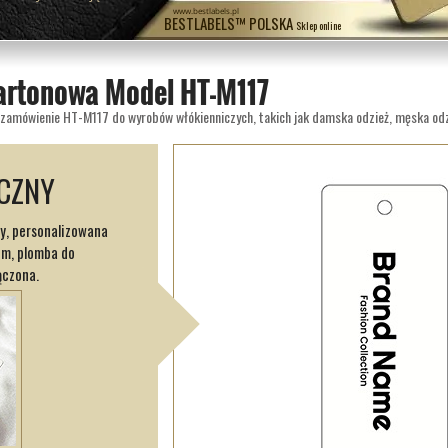
www.bestlabels.pl
BESTLABELS™ POLSKA
Sklep online
kartonowa Model HT-M117
ICZNY
y, personalizowana
em, plomba do
ączona.