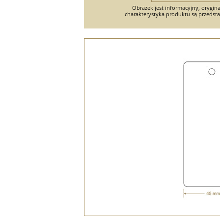
Obrazek jest informacyjny, orygina
charakterystyka produktu są przedsta