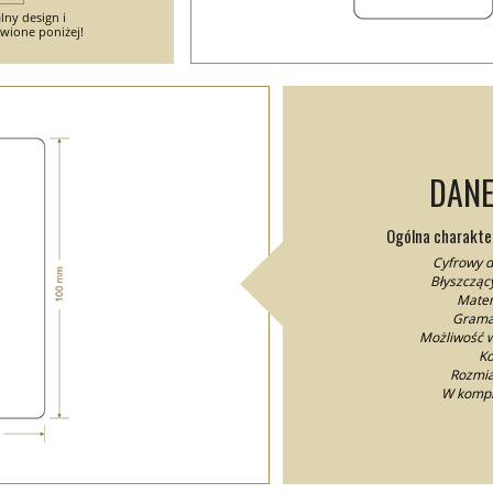
lny design i
wione poniżej!
DANE
Ogólna charakter
Cyfrowy d
Błyszczący
Mater
Gramat
Możliwość 
Ko
Rozmia
W kompl