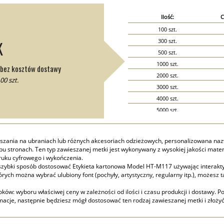
Ilość:
C
100 szt.
300 szt.
K
500 szt.
1000 szt.
i bez kosztów dostawy
2000 szt.
00 szt.
3000 szt.
4000 szt.
5000 szt.
6000 szt.
7000 szt.
zania na ubraniach lub różnych akcesoriach odzieżowych, personalizowana nazwą
8000 szt.
u stronach. Ten typ zawieszanej metki jest wykonywany z wysokiej jakości materi
9000 szt.
ruku cyfrowego i wykończenia.
 szybki sposób dostosować Etykieta kartonowa Model HT-M117 używając interakty
10000 szt.
rych można wybrać ulubiony font (pochyły, artystyczny, regularny itp.), możesz t
15000 szt.
20000 szt.
ów: wyboru właściwej ceny w zależności od ilości i czasu produkcji i dostawy. Po
acje, następnie będziesz mógł dostosować ten rodzaj zawieszanej metki i złoży