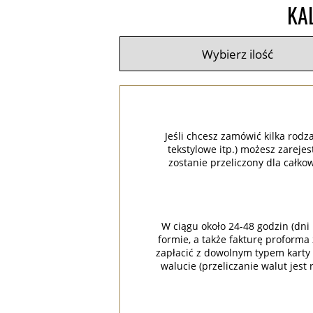
KA
Jeśli chcesz zamówić kilka rodz
tekstylowe itp.) możesz zareje
zostanie przeliczony dla całko
W ciągu około 24-48 godzin (dni
formie, a także fakturę proforma
zapłacić z dowolnym typem karty k
walucie (przeliczanie walut jest