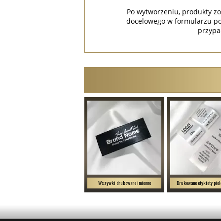
Po wytworzeniu, produkty zo
docelowego w formularzu po
przypa
Wszywki drukowane imienne
Drukowane etykiety piel