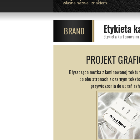
własną nazwą i znakiem.
Etykieta 
BRAND
PROJEKT GRAF
Błyszcząca metka z laminowanej tektur
po obu stronach z czarnym tekst
przywieszenia do ubrań zał