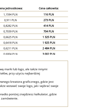
ena jednostkowa:
Cena całkowita:
1,1594 PLN
116 PLN
0,911 PLN
273 PLN
0,8282 PLN
414 PLN
0,7039 PLN
704 PLN
0,6625 PLN
1 325 PLN
0,6418 PLN
1 925 PLN
0,6211 PLN
2 484 PLN
0,6004 PLN
3 002 PLN
0,5797 PLN
3 478 PLN
0,5383 PLN
3 768 PLN
 marki lub logo, ale także innymi
0,4969 PLN
3 975 PLN
ałów, przy użyciu najbardziej
0,4555 PLN
4 099 PLN
wnego kreatora graficznego, gdzie jest
0,4141 PLN
4 141 PLN
akże wstawić swoje logo, jak i wybrać swoje
0,3727 PLN
5 590 PLN
0,3313 PLN
6 625 PLN
nadto poniżej znajdziesz kalkulator, gdzie
ć zamówienie.