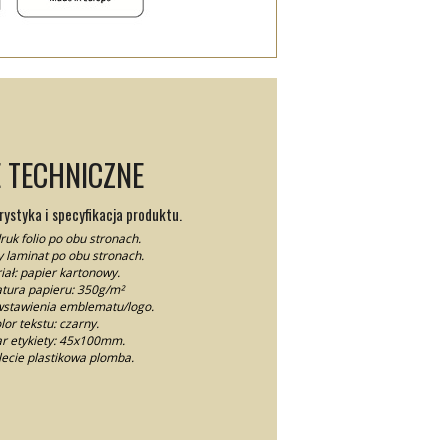
 TECHNICZNE
ystyka i specyfikacja produktu.
ruk folio po obu stronach.
 laminat po obu stronach.
iał: papier kartonowy.
ura papieru: 350g/m²
wstawienia emblematu/logo.
lor tekstu: czarny.
r etykiety: 45x100mm.
ecie plastikowa plomba.