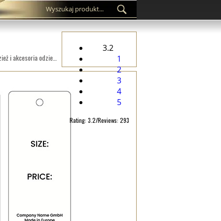
3.2
Etykieta kartonowa na zamówienie HT-M117 do wyrobów włókienniczych, takich jak damska odzież, męska odzież i akcesoria odzieżowe.
1
2
3
4
5
Rating: 3.2/Reviews: 293