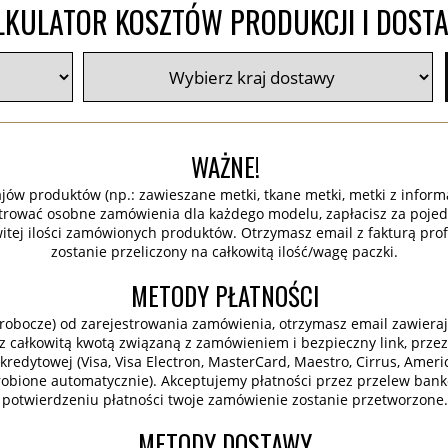
LKULATOR KOSZTÓW PRODUKCJI I DOST
WAŻNE!
ajów produktów (np.: zawieszane metki, tkane metki, metki z inform
strować osobne zamówienia dla każdego modelu, zapłacisz za pojedy
witej ilości zamówionych produktów. Otrzymasz email z fakturą prof
zostanie przeliczony na całkowitą ilość/wagę paczki.
METODY PŁATNOŚCI
 robocze) od zarejestrowania zamówienia, otrzymasz email zawieraj
 z całkowitą kwotą związaną z zamówieniem i bezpieczny link, przez
redytowej (Visa, Visa Electron, MasterCard, Maestro, Cirrus, Ameri
 robione automatycznie). Akceptujemy płatności przez przelew banko
potwierdzeniu płatności twoje zamówienie zostanie przetworzone.
METODY DOSTAWY