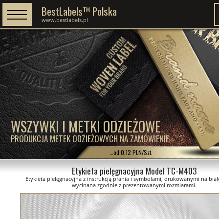
BestLabels™ Polska
www.bestlabels.pl
WSZYWKI I METKI ODZIEŻOWE
PRODUKCJA METEK ODZIEŻOWYCH NA ZAMÓWIENIE
…od 0,12 PLN/Szt.
Etykieta pielęgnacyjna Model TC-M403
Etykieta pielęgnacyjna z instrukcją prania i symbolami, drukowanymi na białe
wycinana zgodnie z prezentowanymi rozmiarami.