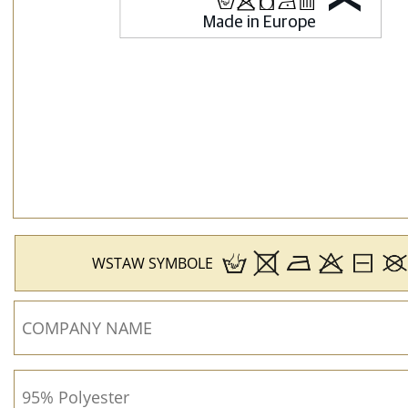
H
p
j
N
b
WSTAW SYMBOLE