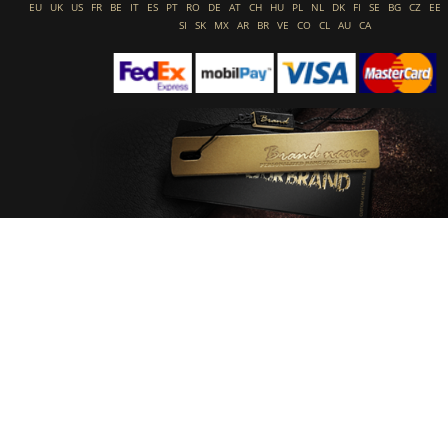
EU
UK
US
FR
BE
IT
ES
PT
RO
DE
AT
CH
HU
PL
NL
DK
FI
SE
BG
CZ
EE
SI
SK
MX
AR
BR
VE
CO
CL
AU
CA