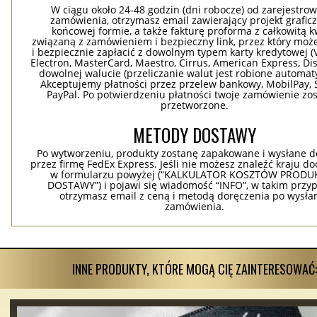
W ciągu około 24-48 godzin (dni robocze) od zarejestro
zamówienia, otrzymasz email zawierający projekt grafic
końcowej formie, a także fakturę proforma z całkowitą 
związaną z zamówieniem i bezpieczny link, przez który moż
i bezpiecznie zapłacić z dowolnym typem karty kredytowej (V
Electron, MasterCard, Maestro, Cirrus, American Express, Dis
dowolnej walucie (przeliczanie walut jest robione automaty
Akceptujemy płatności przez przelew bankowy, MobilPay, S
PayPal. Po potwierdzeniu płatności twoje zamówienie zo
przetworzone.
METODY DOSTAWY
Po wytworzeniu, produkty zostanę zapakowane i wysłane d
przez firmę FedEx Express. Jeśli nie możesz znaleźć kraju d
w formularzu powyżej (“KALKULATOR KOSZTÓW PRODUKC
DOSTAWY”) i pojawi się wiadomość “INFO”, w takim przy
otrzymasz email z ceną i metodą doręczenia po wysła
zamówienia.
INNE PRODUKTY, KTÓRE MOGĄ CIĘ ZAINTERESOWAĆ: