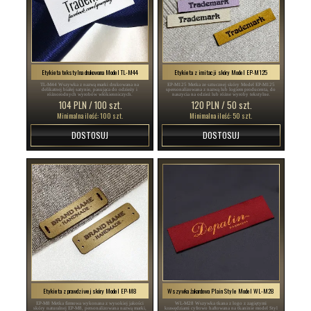
Etykieta tekstylna drukowana Model TL-M44
Etykieta z imitacji skóry Model EP-M125
TL-M44 Wszywka z nazwą marki drukowana na
EP-M125 Metka ze sztucznej skóry Model EP-M125
delikatnej białej satynie, pasująca do odzieży i
spersonalizowana z nazwą lub logiem producenta, do
różnorodnych wyrobów włókienniczych.
naszycia na odzież lub różne wyroby tekstylne.
104 PLN / 100 szt.
120 PLN / 50 szt.
Minimalna ilość: 100 szt.
Minimalna ilość: 50 szt.
DOSTOSUJ
DOSTOSUJ
Etykieta z prawdziwej skóry Model EP-M8
Wszywka żakardowa Plain Style Model WL-M28
EP-M8 Metka firmowa wykonana z wysokiej jakości
WL-M28 Wszywka tkana z logo z zagiętymi
skóry naturalnej EP-M8, personalizowana nazwą marki,
krawędziami cyfrowo haftowana na tkaninie model Styl