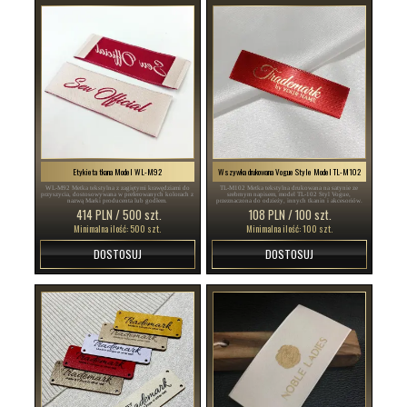
Etykieta tkana Model WL-M92
Wszywka drukowana Vogue Style Model TL-M102
WL-M92 Metka tekstylna z zagiętymi krawędziami do
TL-M102 Metka tekstylna drukowana na satynie ze
przyszycia, dostosowywana w preferowanych kolorach z
srebrnym napisem, model TL-102 Styl Vogue,
nazwą Marki producenta lub godłem.
przeznaczona do odzieży, innych tkanin i akcesoriów.
414 PLN / 500 szt.
108 PLN / 100 szt.
Minimalna ilość: 500 szt.
Minimalna ilość: 100 szt.
DOSTOSUJ
DOSTOSUJ