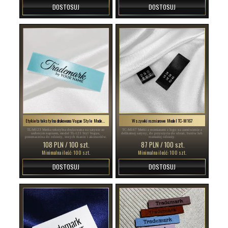
DOSTOSUJ
DOSTOSUJ
Etykieta tekstylna drukowana Vogue Style Model TL-M123
Wszywki rozmiarowe Model TC-M167
TL-M123 Metka tekstylna drukowana na satynie ze
TC-M167 Metki z rozmiarami z logo na zamówienie z
srebrnym napisem, model TL-123 Styl Vogue,
delikatnej satyny, do przyszycia do ubrań, butów lub
przeznaczona do odzieży, innych tkanin i akcesoriów.
rozmaitej odzieży.
108 PLN / 100 szt.
87 PLN / 100 szt.
Minimalna ilość: 100 szt.
Minimalna ilość: 100 szt.
DOSTOSUJ
DOSTOSUJ