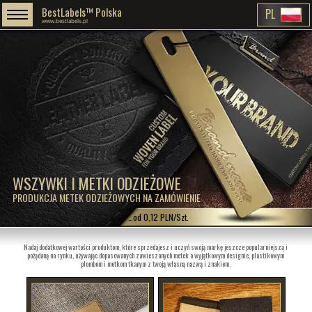
BestLabels™ Polska
PL
www.bestlabels.pl
WSZYWKI I METKI ODZIEŻOWE
PRODUKCJA METEK ODZIEŻOWYCH NA ZAMÓWIENIE
…od 0,12 PLN/Szt.
Nadaj dodatkowej wartości produktom, które sprzedajesz i uczyń swoją markę jeszcze popularniejszą i
pożądaną na rynku, używając dopasowanych zawieszanych metek o wyjątkowym designie, plastikowym
plombom i metkom tkanym z twoją własną nazwą i znakiem.