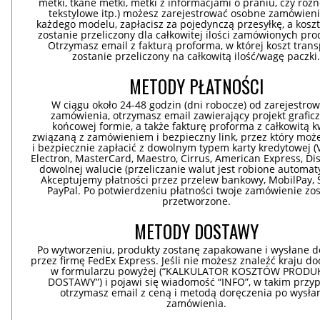
metki, tkane metki, metki z informacjami o praniu, czy róż
tekstylowe itp.) możesz zarejestrować osobne zamówieni
każdego modelu, zapłacisz za pojedynczą przesyłkę, a koszt
zostanie przeliczony dla całkowitej ilości zamówionych pr
Otrzymasz email z fakturą proforma, w której koszt tran
zostanie przeliczony na całkowitą ilość/wagę paczki
METODY PŁATNOŚCI
W ciągu około 24-48 godzin (dni robocze) od zarejestro
zamówienia, otrzymasz email zawierający projekt grafic
końcowej formie, a także fakturę proforma z całkowitą 
związaną z zamówieniem i bezpieczny link, przez który moż
i bezpiecznie zapłacić z dowolnym typem karty kredytowej (V
Electron, MasterCard, Maestro, Cirrus, American Express, Dis
dowolnej walucie (przeliczanie walut jest robione automaty
Akceptujemy płatności przez przelew bankowy, MobilPay, S
PayPal. Po potwierdzeniu płatności twoje zamówienie zo
przetworzone.
METODY DOSTAWY
Po wytworzeniu, produkty zostanę zapakowane i wysłane d
przez firmę FedEx Express. Jeśli nie możesz znaleźć kraju d
w formularzu powyżej (“KALKULATOR KOSZTÓW PRODUKC
DOSTAWY”) i pojawi się wiadomość “INFO”, w takim przy
otrzymasz email z ceną i metodą doręczenia po wysła
zamówienia.