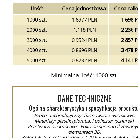
Ilość:
Cena jednostkowa:
Cena całk
1000 szt.
1,6977 PLN
1 698 
2000 szt.
1,118 PLN
2 236 
3000 szt.
0,9524 PLN
2 857 
4000 szt.
0,8696 PLN
3 478 
5000 szt.
0,8282 PLN
4 141 
Minimalna ilość: 1000 szt.
DANE TECHNICZNE
Ogólna charakterystyka i specyfikacja produktu
Proces technologiczny: formowanie wtryskowe.
Materiały: plastik (plomba) i poliester (sznurek).
Przetwarzanie końcowe: Folio na spersonalizowany
elementach 3D.
Kolor teksty niestandardowe: 120 kolorów + złoty, sre