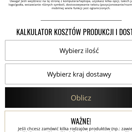
Uwaga! Jeśli wejdziesz na tę stronę z komputera/laptopa, uzyskasz kilka opcji, takich ja
logo/godła, wstawianie różnych symboli, dostosowywanie tekstu (pozycjonowanie/rozmia
mobilnej wiele funkcji jest ograniczonych.
KALKULATOR KOSZTÓW PRODUKCJI I DO
Oblicz
WAŻNE!
Jeśli chcesz zamówić kilka rodzajów produktów (np.: zawi