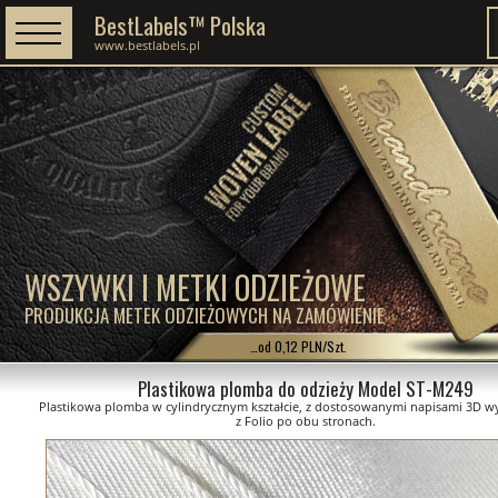
BestLabels™ Polska
www.bestlabels.pl
WSZYWKI I METKI ODZIEŻOWE
PRODUKCJA METEK ODZIEŻOWYCH NA ZAMÓWIENIE
…od 0,12 PLN/Szt.
Plastikowa plomba do odzieży Model ST-M249
Plastikowa plomba w cylindrycznym kształcie, z dostosowanymi napisami 3D 
z Folio po obu stronach.