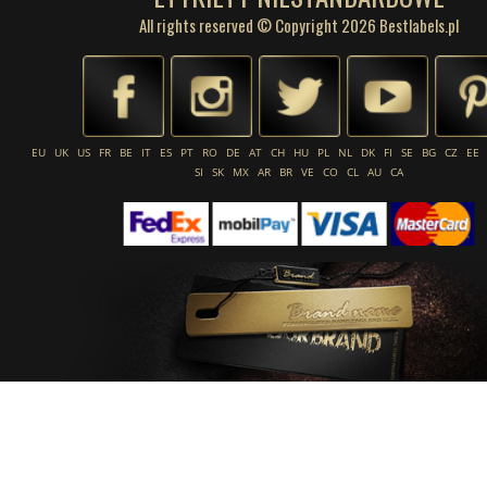
All rights reserved © Copyright 2026 Bestlabels.pl
EU
UK
US
FR
BE
IT
ES
PT
RO
DE
AT
CH
HU
PL
NL
DK
FI
SE
BG
CZ
EE
SI
SK
MX
AR
BR
VE
CO
CL
AU
CA