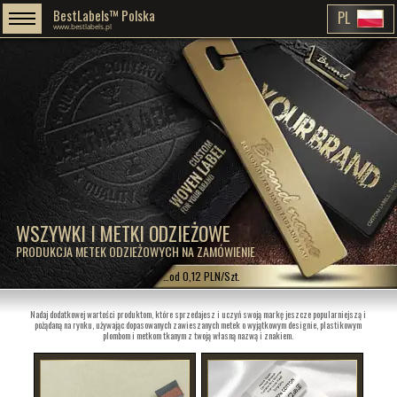
BestLabels™ Polska
PL
www.bestlabels.pl
WSZYWKI I METKI ODZIEŻOWE
PRODUKCJA METEK ODZIEŻOWYCH NA ZAMÓWIENIE
…od 0,12 PLN/Szt.
Nadaj dodatkowej wartości produktom, które sprzedajesz i uczyń swoją markę jeszcze popularniejszą i
pożądaną na rynku, używając dopasowanych zawieszanych metek o wyjątkowym designie, plastikowym
plombom i metkom tkanym z twoją własną nazwą i znakiem.