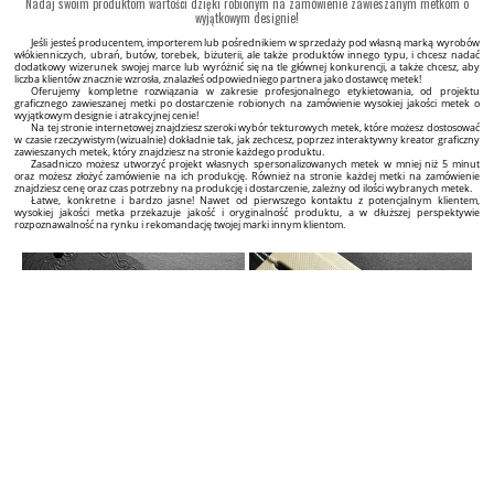
Etykieta tkana Pretty Style Model WL-M3
Etykieta pielęgnacyjna z rozmiarem Model TC-M192
WL-M3 Cyfrowo Haftowana Markowa Metka model Styl
TC-M192 Metka techniczna zawierająca informacje o
Pretty zagięta na dwóch stronach, pasująca do
składzie materiału, instrukcjami prania, pielęgnacji i
rozmaitych wyrobów włókienniczych, takich jak damska
utrzymania, nazwà producenta i kraju producenta.
i męska odzież, akcesoria odzieżowe i więcej.
538 PLN / 500 szt.
99 PLN / 100 szt.
Minimalna ilość: 500 szt.
Minimalna ilość: 100 szt.
DOSTOSUJ
DOSTOSUJ